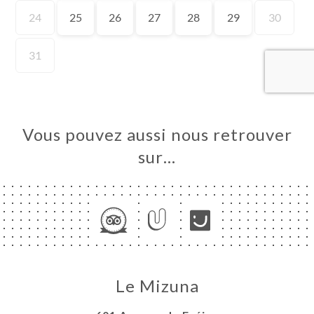
UEIL
RVER
ERIE
IS
RTE
Vous pouvez aussi nous retrouver
TACT
sur…
Le Mizuna