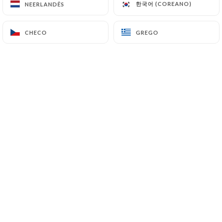
한국어 (COREANO)
한국어 (COREANO)
NEERLANDÊS
NEERLANDÊS
Le Mizuna
CHECO
CHECO
GREGO
GREGO
601 Avenue de Fréjus
06210 Mandelieu-la-Napoule France
+33616318791
Nome
E-mail