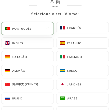
PT
MENU
Selecione o seu idioma:
Selecione o seu idioma:
FRANCÊS
FRANCÊS
PORTUGUÊS
PORTUGUÊS
INGLÊS
INGLÊS
ESPANHOL
ESPANHOL
CATALÃO
CATALÃO
ITALIANO
ITALIANO
/
Contacto
PÁGINA INICIAL
CONTACTO
ALEMÃO
ALEMÃO
SUECO
SUECO
PETITE ENSEIGNE FAMILIALE
简体中文 (CHINÊS)
简体中文 (CHINÊS)
JAPONÊS
JAPONÊS
POUR VOUS ACCUEILLIR AVEC
UNE CUISINE ASIATIQUE ET
FRANÇAISE
RUSSO
RUSSO
ÁRABE
ÁRABE